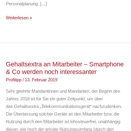
Personalplanung. […]
Pressemitteiltung
Weiterlesen »
“25
Jahre
Pro
Via
Steuerberatung”
Gehaltsextra an Mitarbeiter – Smartphone
& Co werden noch interessanter
Profitipp
/
13. Februar 2019
Sehr geehrte Mandantinnen und Mandanten, der Beginn des
Jahres 2018 ist für Sie ein guter Zeitpunkt, um über
das Gehaltsextra „Telekommunikationsgerät“ nachzudenken.
Die Überlassung solcher Geräte an den Mitarbeiter bzw. die
Nutzung durch den Mitarbeiter ist lohnsteuerfrei, unabhängig
davon, wie hoch der private Nutzungsumfang (durch den