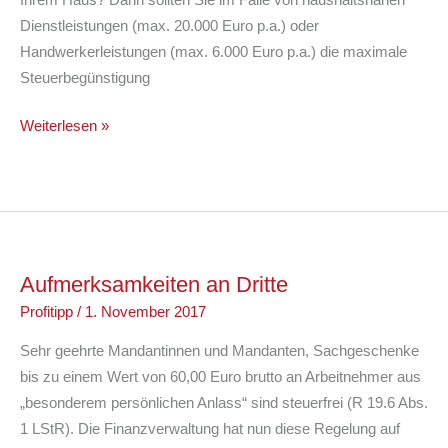
Ihrem Haus? Dann sollten Sie im Falle von haushaltsnahen
Dienstleistungen (max. 20.000 Euro p.a.) oder
Handwerkerleistungen (max. 6.000 Euro p.a.) die maximale
Steuerbegünstigung
Steuern
Weiterlesen »
sparen
zum
Jahreswechsel
Aufmerksamkeiten an Dritte
Profitipp
/
1. November 2017
Sehr geehrte Mandantinnen und Mandanten, Sachgeschenke
bis zu einem Wert von 60,00 Euro brutto an Arbeitnehmer aus
„besonderem persönlichen Anlass“ sind steuerfrei (R 19.6 Abs.
1 LStR). Die Finanzverwaltung hat nun diese Regelung auf