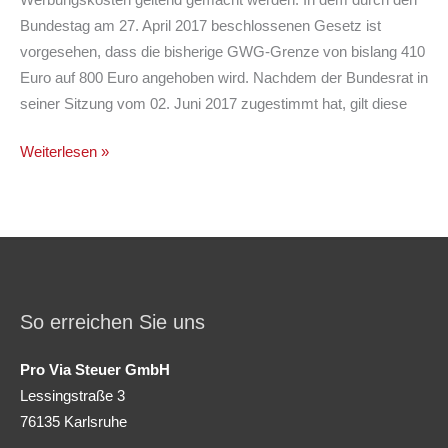
Werbungskosten geltend gemacht werden. In dem durch den
Bundestag am 27. April 2017 beschlossenen Gesetz ist
vorgesehen, dass die bisherige GWG-Grenze von bislang 410
Euro auf 800 Euro angehoben wird. Nachdem der Bundesrat in
seiner Sitzung vom 02. Juni 2017 zugestimmt hat, gilt diese
Geringwertige
Weiterlesen »
Wirtschaftsgüter
–
Anhebung
von
410
Euro
So erreichen Sie uns
auf
800
Pro Via Steuer GmbH
Euro
Lessingstraße 3
76135 Karlsruhe