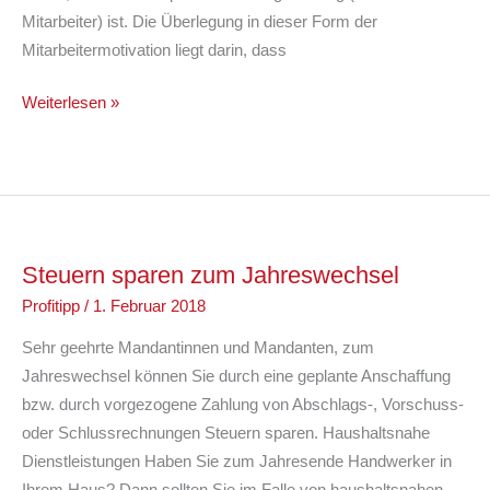
Mitarbeiter) ist. Die Überlegung in dieser Form der
Mitarbeitermotivation liegt darin, dass
Gehaltsextra
Weiterlesen »
an
Mitarbeiter
–
Smartphone
&
Steuern sparen zum Jahreswechsel
Co
werden
Profitipp
/
1. Februar 2018
noch
Sehr geehrte Mandantinnen und Mandanten, zum
interessanter
Jahreswechsel können Sie durch eine geplante Anschaffung
bzw. durch vorgezogene Zahlung von Abschlags-, Vorschuss-
oder Schlussrechnungen Steuern sparen. Haushaltsnahe
Dienstleistungen Haben Sie zum Jahresende Handwerker in